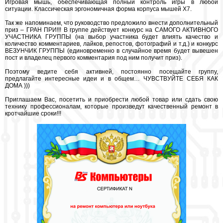
Игровая мышь, обеспечивающая полный контроль игры в любой
ситуации. Классическая эргономичная форма корпуса мышей X7.
Так же напоминаем, что руководство предложило внести дополнительный
приз – ГРАН ПРИ!!! В группе действует конкурс на САМОГО АКТИВНОГО
УЧАСТНИКА ГРУППЫ (на выбор участника будет влиять качество и
количество комментариев, лайков, репостов, фотографий и т.д.) и конкурс
ВЕЗУНЧИК ГРУППЫ (единовременно в случайное время будет вывешен
пост и владелец первого комментария под ним получит приз).
Поэтому ведите себя активней, постоянно посещайте группу,
предлагайте интересные идеи и в общем… ЧУВСТВУЙТЕ СЕБЯ КАК
ДОМА )))
Приглашаем Вас, посетить и приобрести любой товар или сдать свою
технику профессионалам, которые произведут качественный ремонт в
кротчайшие сроки!!!