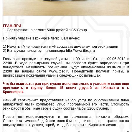
ГРАН-ПРИ
1. Сертификат на ремонт 5000 рублей в BS Group.
Принять участие в конкурсе легко! Вам нужно:
1) Нажать «Мне нравится» и «Рассказать друзьям» под этой акцией
2) Быть участником группы спонсора http://www.itbsg.ru
Розыгрыш проходит с текущей даты по 09 июня. Стоп – 09.06.2013 в
22:00. В ходе розыгрыша случайным образом будет определены три
победителя. Результаты розыгрыша будут опубликованы 09.06.2013 в
23:00 на нашем сайте www.itbsg.ru Победители получит призы, а
проигравшие пожелания удачи в следующих розыгрышах.
Что бы выиграть гран-при, нужно дополнительно к условиям выше еще
пригласить в группу более 15 своих друзей из вКонтакта с г.
Красноярск.
Данный сертификат представляет набор услуг по обслуживанию либо
аппаратной части компьютер, либо программной его части. Стоимость
этих работ в обычные серые будни составила бы 1200 рублей.
Призы не монетизируются и не заменяются никаким образом.
Сертификат именной, действителен 6 месяцев и не распространяется на
покупку комплектующих, агрейд и т.д. Все призы забираются лично.